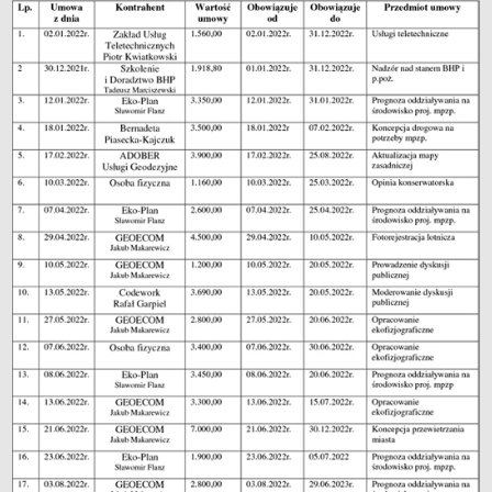
STATUT PRACOWNI
MIEJSKA KOMISJA URBANISTYCZNO - ARCHITEKTONICZNA
ZAGOSPODAROWANIE PRZESTRZENNE
Kompetencje i definicje
Ustawa o planowaniu i zagospodarowaniu przestrzennym
Studium uwarunkowań i kierunków zagospodarowania
przestrzennego miasta Torunia
Plany obowiązujące
Plany w trakcie opracowania
PLAN OGÓLNY MIASTA TORUNIA
Przystąpienie do sporządzenia projektu planu ogólnego oraz
zbieranie wniosków do projektu planu (I etap - zakończony)
Projekt planu ogólnego przekazany do opinii i uzgodnień (II etap -
zakończony)
Projekt planu ogólnego przekazany do konsultacji społecznych (III
etap - zakończony)
Projekt planu ogólnego do uchwalenia (IV etap - zakończony)
Plan ogólny miasta Torunia (Uchwała nr 449/26 Rady Miasta Torunia
z dnia 28.05.2026 r.)