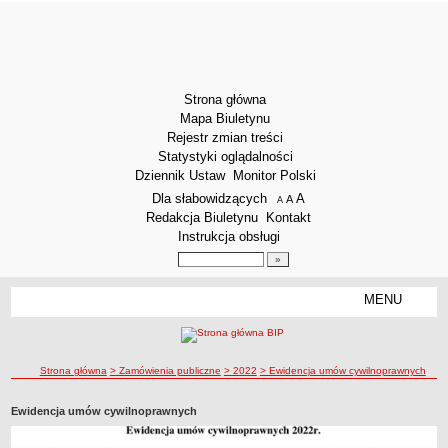
Strona główna
Mapa Biuletynu
Rejestr zmian treści
Statystyki oglądalności
Dziennik Ustaw
Monitor Polski
Menu dodatkowe
Dla słabowidzących
A
powiększ czcionkę
A
standardowy rozmiar czcionki
A
pomniejsz czcionkę
Redakcja Biuletynu
Kontakt
Instrukcja obsługi
Wyszukiwarka artykułów
Szukaj
MENU
Menu
DEKLARACJA DOSTĘPNOŚCI
STRUKTURA ORGANIZACYJNA
Dyrektor
ścieżka nawigacji
Strona główna
> Zamówienia publiczne
> 2022
> Ewidencja umów cywilnoprawnych
Zastępca Dyrektora
Ewidencja umów cywilnoprawnych
Sekretariat
Obsługa administracyjna